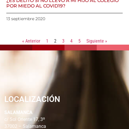
¿ES DELITO SI NO LLEVO A MI HIJO AL COLEGIO
POR MIEDO AL COVID19?
13 septiembre 2020
« Anterior
1
2
3
4
5
Siguiente »
LOCALIZACIÓN
SALAMANCA
c/ Sol Oriente 17, 3º
37002 – Salamanca