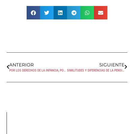
ANTERIOR
SIGUIENTE
POR LOS DERECHOS DE LA INFANCIA, PORQUE «ESOS LOCOS BAJITOS» MERECEN SER FELICES.
SIMILITUDES Y DIFERENCIAS DE LA PENSIÓN COMPENSATORIA EN FRANCIA Y EN ESPAÑA