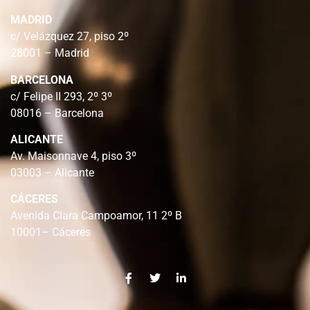
MADRID
c/ Velázquez 27, piso 2º
28001 – Madrid
BARCELONA
c/ Felipe II 293, 2º 3º
08016 – Barcelona
ALICANTE
Av. Maisonnave 4, piso 3º
03003 – Alicante
CÁCERES
Avenida Clara Campoamor, 11 2º B
10001– Cáceres