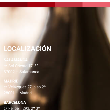
LOCALIZACIÓN
SALAMANCA
c/ Sol Oriente 17, 3º
37002 – Salamanca
MADRID
c/ Velázquez 27, piso 2º
28001 – Madrid
BARCELONA
c/ Felipe II 293, 2º 3º