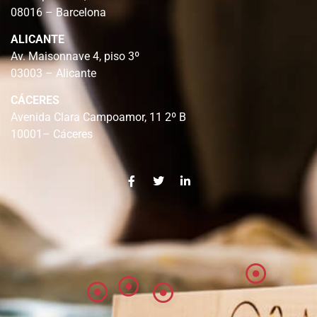
08016 – Barcelona
ALICANTE
Av. Maisonnave 4, piso 3º
03003 – Alicante
CÁCERES
Avenida Clara Campoamor, 11 2º B
10001– Cáceres