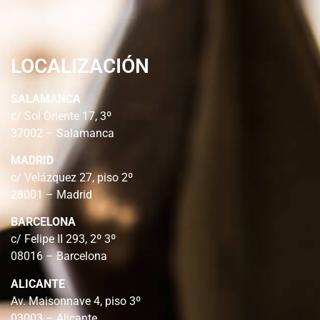
LOCALIZACIÓN
SALAMANCA
c/ Sol Oriente 17, 3º
37002 – Salamanca
MADRID
c/ Velázquez 27, piso 2º
28001 – Madrid
BARCELONA
c/ Felipe II 293, 2º 3º
08016 – Barcelona
ALICANTE
Av. Maisonnave 4, piso 3º
03003 – Alicante