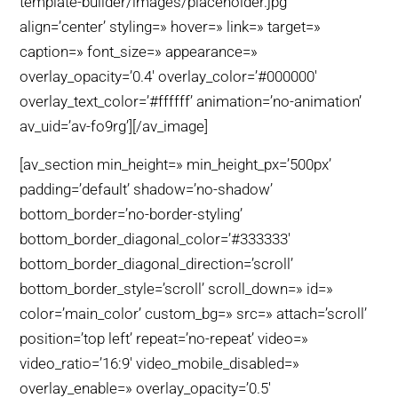
template-builder/images/placeholder.jpg’
align=’center’ styling=» hover=» link=» target=»
caption=» font_size=» appearance=»
overlay_opacity=’0.4′ overlay_color=’#000000′
overlay_text_color=’#ffffff’ animation=’no-animation’
av_uid=’av-fo9rg’][/av_image]
[av_section min_height=» min_height_px=’500px’
padding=’default’ shadow=’no-shadow’
bottom_border=’no-border-styling’
bottom_border_diagonal_color=’#333333′
bottom_border_diagonal_direction=’scroll’
bottom_border_style=’scroll’ scroll_down=» id=»
color=’main_color’ custom_bg=» src=» attach=’scroll’
position=’top left’ repeat=’no-repeat’ video=»
video_ratio=’16:9′ video_mobile_disabled=»
overlay_enable=» overlay_opacity=’0.5′