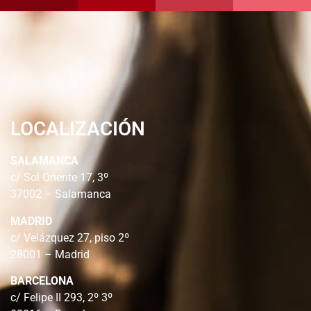
LOCALIZACIÓN
SALAMANCA
c/ Sol Oriente 17, 3º
37002 – Salamanca
MADRID
c/ Velázquez 27, piso 2º
28001 – Madrid
BARCELONA
c/ Felipe II 293, 2º 3º