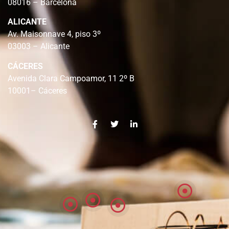
08016 – Barcelona
ALICANTE
Av. Maisonnave 4, piso 3º
03003 – Alicante
CÁCERES
Avenida Clara Campoamor, 11 2º B
10001– Cáceres