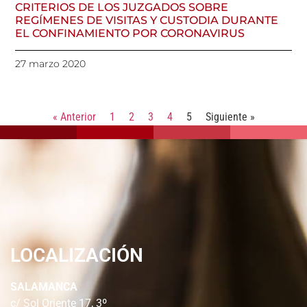
CRITERIOS DE LOS JUZGADOS SOBRE
REGÍMENES DE VISITAS Y CUSTODIA DURANTE
EL CONFINAMIENTO POR CORONAVIRUS
27 marzo 2020
« Anterior
1
2
3
4
5
Siguiente »
LOCALIZACIÓN
SALAMANCA
c/ Sol Oriente 17, 3º