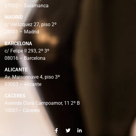
37002 – Salamanca
MADRID
c/ Velázquez 27, piso 2º
28001 – Madrid
BARCELONA
c/ Felipe II 293, 2º 3º
08016 – Barcelona
ALICANTE
Av. Maisonnave 4, piso 3º
03003 – Alicante
CÁCERES
Avenida Clara Campoamor, 11 2º B
10001– Cáceres