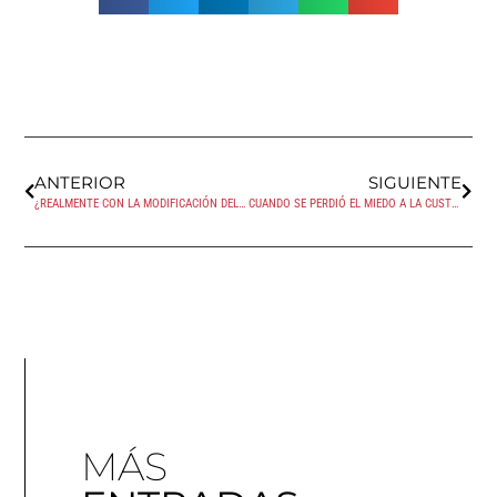
ANTERIOR
SIGUIENTE
¿REALMENTE CON LA MODIFICACIÓN DEL CÓDIGO PENAL EN RELACIÓN A LA ZOOFILIA SE PROTEGEN LOS DERECHOS DE LOS ANIMALES COMO «SERES SINTIENTES»?
CUANDO SE PERDIÓ EL MIEDO A LA CUSTODIA COMPARTIDA
MÁS