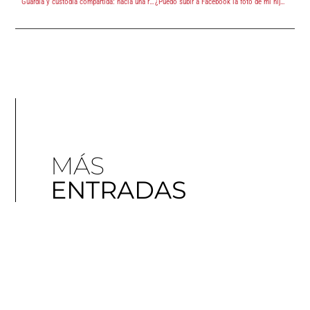
Guardia y custodia compartida: hacia una realidad
¿Puedo subir a Facebook la foto de mi hijo menor si mi ex no está conforme?
MÁS
ENTRADAS