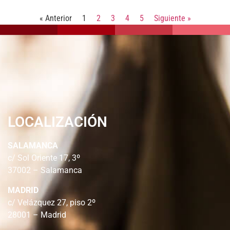
« Anterior
1
2
3
4
5
Siguiente »
LOCALIZACIÓN
SALAMANCA
c/ Sol Oriente 17, 3º
37002 – Salamanca
MADRID
c/ Velázquez 27, piso 2º
28001 – Madrid