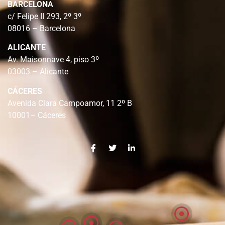
BARCELONA
c/ Felipe II 293, 2º 3º
08016 – Barcelona
ALICANTE
Av. Maisonnave 4, piso 3º
03003 – Alicante
CÁCERES
Avenida Clara Campoamor, 11 2º B
10001– Cáceres