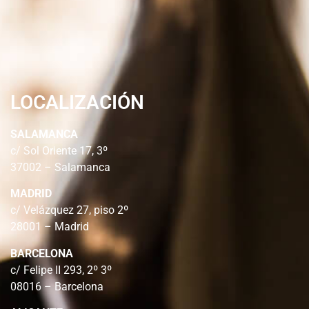
LOCALIZACIÓN
SALAMANCA
c/ Sol Oriente 17, 3º
37002 – Salamanca
MADRID
c/ Velázquez 27, piso 2º
28001 – Madrid
BARCELONA
c/ Felipe II 293, 2º 3º
08016 – Barcelona