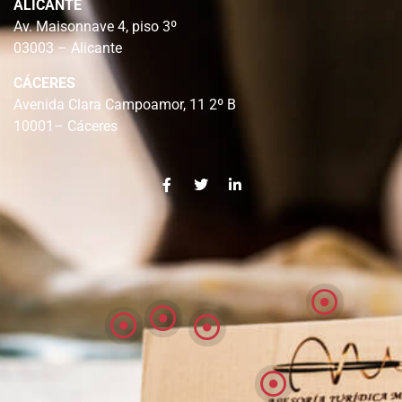
ALICANTE
Av. Maisonnave 4, piso 3º
03003 – Alicante
CÁCERES
Avenida Clara Campoamor, 11 2º B
10001– Cáceres