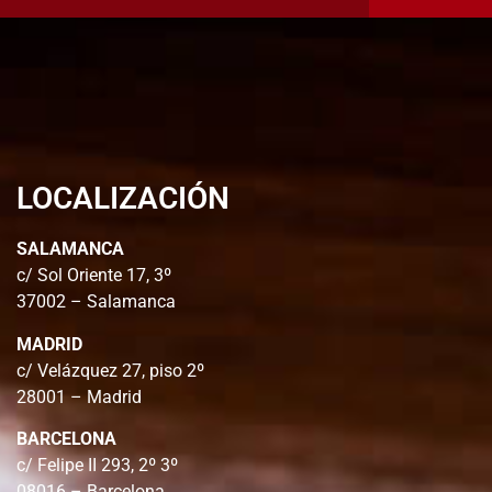
LOCALIZACIÓN
SALAMANCA
c/ Sol Oriente 17, 3º
37002 – Salamanca
MADRID
c/ Velázquez 27, piso 2º
28001 – Madrid
BARCELONA
c/ Felipe II 293, 2º 3º
08016 – Barcelona