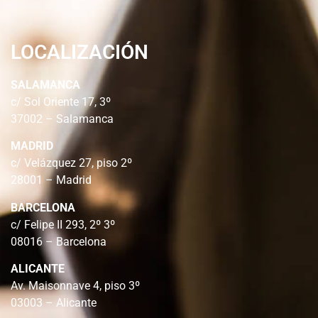
LOCALIZACIÓN
SALAMANCA
c/ Sol Oriente 17, 3º
37002 – Salamanca
MADRID
c/ Velázquez 27, piso 2º
28001 – Madrid
BARCELONA
c/ Felipe II 293, 2º 3º
08016 – Barcelona
ALICANTE
Av. Maisonnave 4, piso 3º
03003 – Alicante