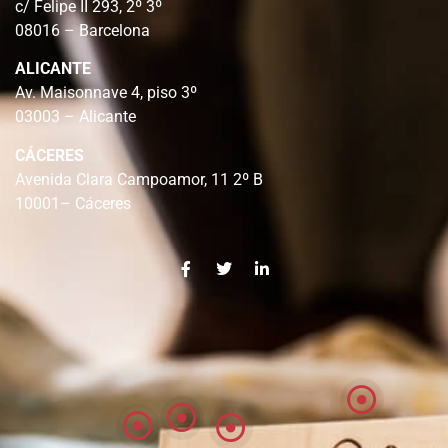
c/ Felipe II 293, 2º 3º
08016 – Barcelona
ALICANTE
Av. Maisonnave 4, piso 3º
03003 – Alicante
CÁCERES
Avenida Clara Campoamor, 11 2º B
10001– Cáceres