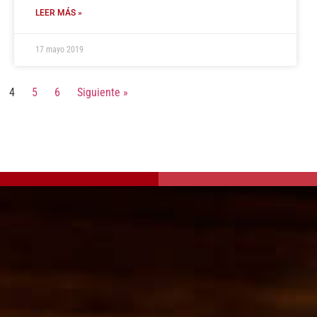
LEER MÁS »
17 mayo 2019
4
5
6
Siguiente »